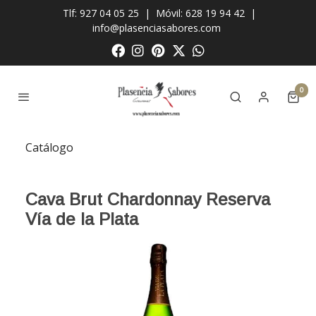
Tlf: 927 04 05 25
|
Móvil: 628 19 94 42
|
info@plasenciasabores.com
0
Catálogo
Cava Brut Chardonnay Reserva
Vía de la Plata