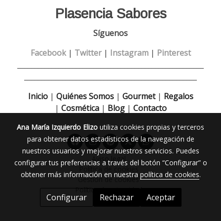
Plasencia Sabores
Síguenos
Facebook
|
Twitter
|
Instagram
|
Pinterest
______________________________________________________
__________________________________________________
Inicio
|
Quiénes Somos
|
Gourmet
|
Regalos
|
Cosmética
|
Blog
|
Contacto
Ana María Izquierdo Elizo
utiliza cookies propias y terceros
para obtener datos estadísticos de la navegación de
nuestros usuarios y mejorar nuestros servicios. Puedes
Aviso legal
configurar tus preferencias a través del botón “Configurar” o
Política de cookies
obtener más información en nuestra
política de cookies
.
Gestión de cookies
Política de privacidad
Configurar
Rechazar
Aceptar