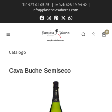
Tlf: 927 04 05 25
|
Móvil: 628 19 94 42
|
info@plasenciasabores.com
0
Catálogo
Cava Buche Semiseco