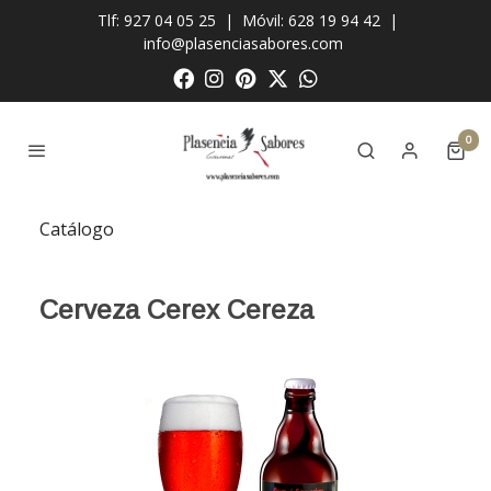
Tlf: 927 04 05 25
|
Móvil: 628 19 94 42
|
info@plasenciasabores.com
0
Catálogo
Cerveza Cerex Cereza