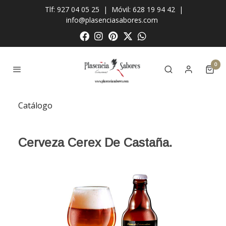
Tlf: 927 04 05 25
|
Móvil: 628 19 94 42
|
info@plasenciasabores.com
0
Catálogo
Cerveza Cerex De Castaña.