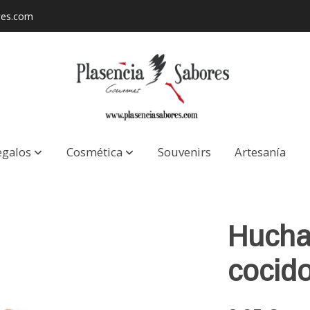
res.com
egalos
Cosmética
Souvenirs
Artesanía
Hucha
cocid