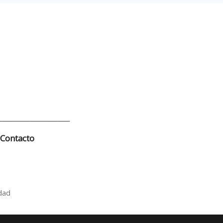
____________________
Contacto
idad