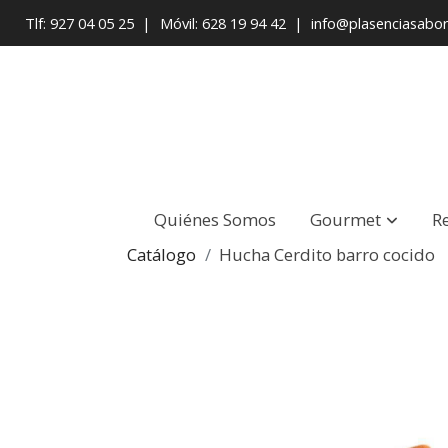
Tlf: 927 04 05 25
|
Móvil: 628 19 94 42
|
info@plasenciasabo
Quiénes Somos
Gourmet
R
Catálogo
Hucha Cerdito barro cocido