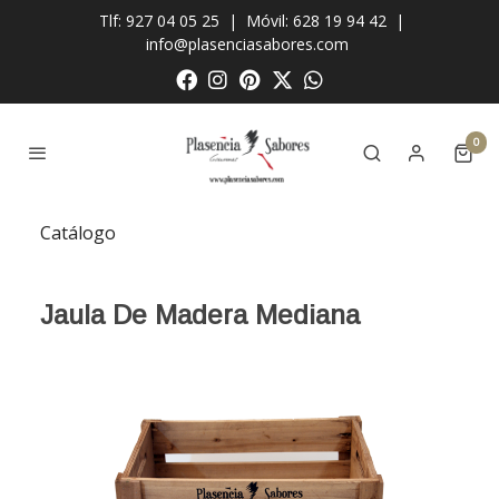
Tlf: 927 04 05 25
|
Móvil: 628 19 94 42
|
info@plasenciasabores.com
0
Catálogo
Jaula De Madera Mediana