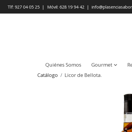
Tlf: 927 04 05 25
|
Móvil: 628 19 94 42
|
info@plasenciasabo
Quiénes Somos
Gourmet
R
Catálogo
Licor de Bellota.