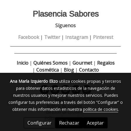
Plasencia Sabores
Síguenos
Facebook
|
Twitter
|
Instagram
|
Pinterest
______________________________________________________
__________________________________________________
Inicio
|
Quiénes Somos
|
Gourmet
|
Regalos
|
Cosmética
|
Blog
|
Contacto
Ana María Izquierdo Elizo
utiliza cookies propias y terceros
para obtener datos estadísticos de la navegación de
nuestros usuarios y mejorar nuestros servicios. Puedes
Aviso legal
configurar tus preferencias a través del botón “Configurar” o
Política de cookies
obtener más información en nuestra
política de cookies
.
Gestión de cookies
Política de privacidad
Configurar
Rechazar
Aceptar