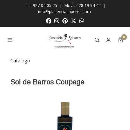
Tlf: 927 04 05 25
|
Móvil: 628 19 94 42
|
info@plasenciasabores.com
0
Catálogo
Sol de Barros Coupage