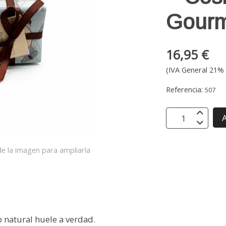
Gour
16,95 €
(IVA General 21% 
Referencia:
507
A
e la imagen para ampliarla
o natural huele a verdad.