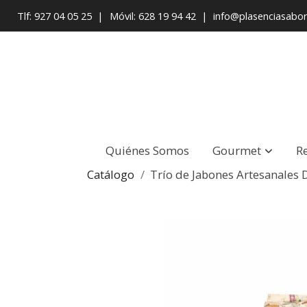
Tlf: 927 04 05 25
|
Móvil: 628 19 94 42
|
info@plasenciasabo
Quiénes Somos
Gourmet
R
Catálogo
Trío de Jabones Artesanales