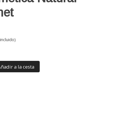
met
incluido)
ñadir a la cesta