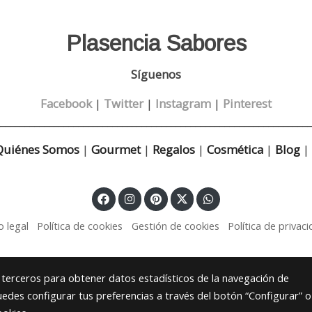
Plasencia Sabores
Síguenos
Facebook
|
Twitter
|
Instagram
|
Pinterest
________________________________________________________________
Quiénes Somos
|
Gourmet
|
Regalos
|
Cosmética
|
Blog
|
o legal
Política de cookies
Gestión de cookies
Política de privac
y terceros para obtener datos estadísticos de la navegación de
uedes configurar tus preferencias a través del botón “Configurar” o