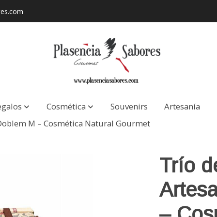
res.com
egalos
Cosmética
Souvenirs
Artesanía
 Doblem M – Cosmética Natural Gourmet
Trío 
Artes
– Cos