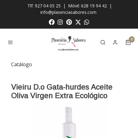
Tlf: 927 04 05 25
|
Móvil: 628 19 94 42
|
info@plasenciasabores.com
0
Catálogo
Vieiru D.o Gata-hurdes Aceite
Oliva Virgen Extra Ecológico