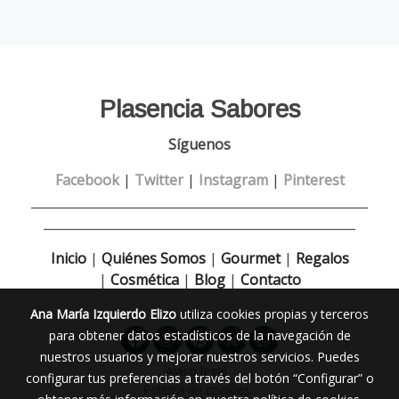
Plasencia Sabores
Síguenos
Facebook
|
Twitter
|
Instagram
|
Pinterest
______________________________________________________
__________________________________________________
Inicio
|
Quiénes Somos
|
Gourmet
|
Regalos
|
Cosmética
|
Blog
|
Contacto
Ana María Izquierdo Elizo
utiliza cookies propias y terceros
para obtener datos estadísticos de la navegación de
nuestros usuarios y mejorar nuestros servicios. Puedes
Aviso legal
configurar tus preferencias a través del botón “Configurar” o
Política de cookies