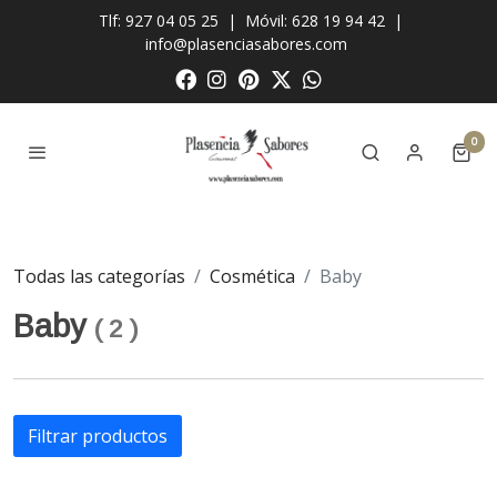
Tlf: 927 04 05 25
|
Móvil: 628 19 94 42
|
info@plasenciasabores.com
0
Todas las categorías
Cosmética
Baby
Baby
(
2
)
Filtrar productos