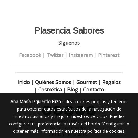
Plasencia Sabores
Síguenos
Facebook
|
Twitter
|
Instagram
|
Pinterest
______________________________________________________
__________________________________________________
Inicio
|
Quiénes Somos
|
Gourmet
|
Regalos
|
Cosmética
|
Blog
|
Contacto
Ana María Izquierdo Elizo
utiliza cookies propias y terceros
para obtener datos estadísticos de la navegación de
nuestros usuarios y mejorar nuestros servicios. Puedes
Aviso legal
configurar tus preferencias a través del botón “Configurar” o
Política de cookies
obtener más información en nuestra
política de cookies
.
Gestión de cookies