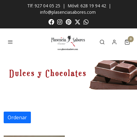
Tlf: 927 04 05 25
|
Móvil: 628 19 94 42
|
info@plasenciasabores.com
0
Ordenar