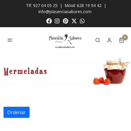
Tlf: 927 04 05 25
|
Móvil: 628 19 94 42
|
info@plasenciasabores.com
0
Ordenar